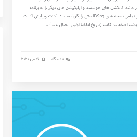
 مانند کانکشن های هوشمند و اپلیکیشن های دیگر را به برنامه
نویسان می دهد عملیات مربوط به IBSng { امکان استفاده از تمامی نسخه های IBSng حتی رایگان} ساخت اکانت ویرایش اکانت
فت اطلاعات اکانت (تاریخ انقضا.اولین اتصال و … ) …
0 دیدگاه
26 می 2020