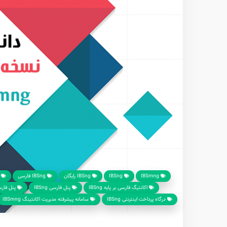
IBSmng
IBSng
IBSng رایگان
IBSng فارسی
ا
اکانتیگ فارسی بر پایه IBSng
پنل فارسی IBSng
پنل فارسی ر
درگاه پرداخت اینترنتی IBSng
سامانه پیشرفته مدیریت اکانتینگ IBSmng