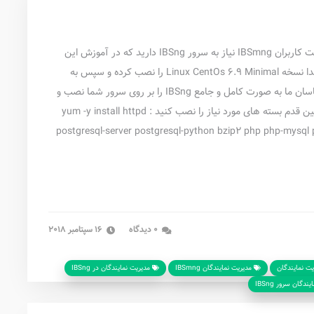
همانطور که می دانید برای استفاده از سیستم یکپارچه مدیریت کاربران IBSmng نیاز به سرور IBSng دارید که در آموزش این
پست به صورت کامل آموزش نصب آن را قرار خواهیم داد ابتدا نسخه Linux CentOs 6.9 Minimal را نصب کرده و سپس به
روش زیر IBSng را نصب کنید در صوتی که نیاز دارید کارشناسان ما به صورت کامل و جامع IBSng را بر روی سرور شما نصب و
کانفیگ کنند از طریق این لینک می توانید اقدام نمایید در اولین قدم بسته های مورد نیاز را نصب کنید : yum -y install httpd
postgresql-server postgresql-python bzip2 php php-mys
0 دیدگاه
16 سپتامبر 2018
ت نمایندگان
مدیریت نمایندگان IBSmng
مدیریت نمایندگان در IBSng
دگان سرور IBSng