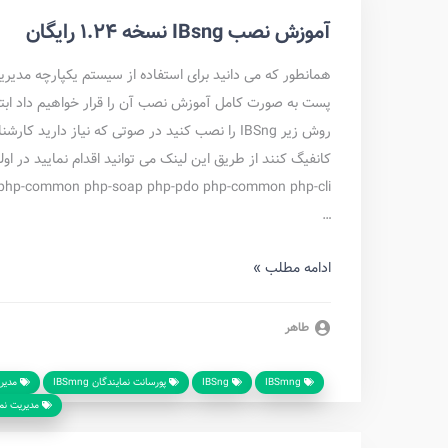
آموزش نصب IBsng نسخه 1.24 رایگان
ql php-common php-soap php-pdo php-common php-cli
…
ادامه مطلب »
طاهر
IBSmng
IBSng
پورسانت نمایندگان IBSmng
مدیری
مدیریت نماین