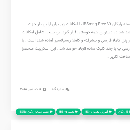
با توجه به استقبال تعدادی از همکاران تصمیم بر آن شد نسخه رایگان IBSmng Free V1 با امکانات زیر برای اولین بار جهت
 خواهد شد در دسترس همه دوستان قرار گیرد.این نسخه شامل امکانات
ل کاملا فارسی و پیشرفته و کاملا ریسپانسیو آماده شده است . با
رسی پ با چند کلیک ساده انجام خواهد شد . این اسکریپت منحصرا
ساخت کاربر …
0 دیدگاه
11 دسامبر 2018
آموزش نصب IBSng
نصب IBSng
نصب نسخه رایگان IBSNg