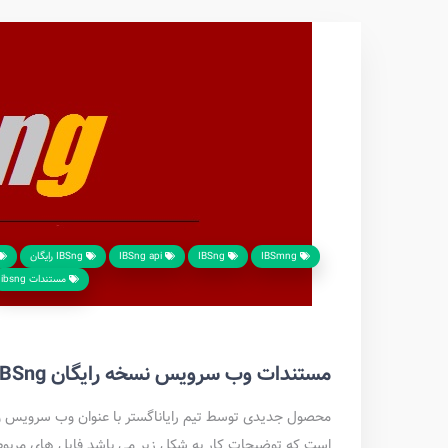
IBSmng
IBSng
IBSng api
IBSng رایگان
مستندات ibsng
مستندات وب سرویس نسخه رایگان IBSng
است که توضیحات کار به شکل زیر می باشد فایل های مربوط 