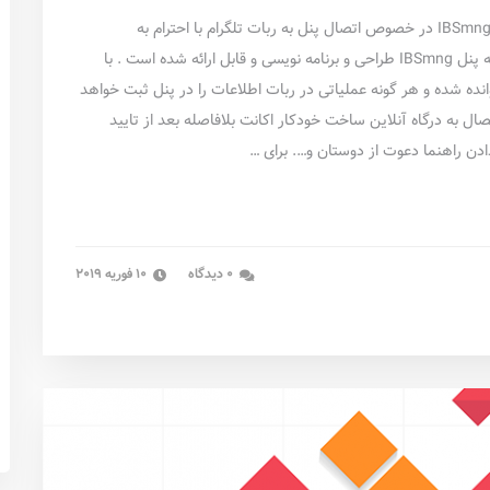
با توجه به درخواست های فراوان مشترکین سامانه تحت وب IBSmng در خصوص اتصال پنل به ربات تلگرام با احترام به
درخواست های متعدد دوستان ربات پیشرفته تلگرام متصل به پنل IBSmng طراحی و برنامه نویسی و قابل ارائه شده است . با
انده شده و هر گونه عملیاتی در ربات اطلاعات را در پنل ثبت خواهد
ل به درگاه آنلاین ساخت خودکار اکانت بلافاصله بعد از تایید
دن راهنما دعوت از دوستان و…. برای …
0 دیدگاه
10 فوریه 2019