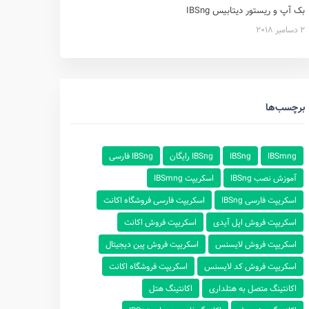
بک آپ و ریستور دیتابیس IBSng
2 دسامبر 2018
برچسب‌ها
IBSmng
IBSng
IBSng رایگان
IBSng فارسی
آموزش نصب IBSng
اسکریپت IBSmng
اسکریپت فارسی IBSng
اسکریپت فارسی فروشگاه اکانت
اسکریپت فروش اپل آیدی
اسکریپت فروش اکانت
اسکریپت فروش لایسنس
اسکریپت فروش پین دیجیتال
اسکریپت فروش کد لایسنس
اسکریپت فروشگاه اکانت
اکانتینگ متصل به هتلداری
اکانتینگ هتل