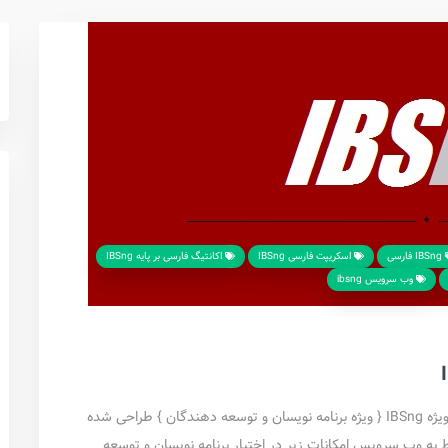
IBSng فارسی
اسکریپت فارسی IBSng
اکانتیگ فارسی بر پایه IBSng
وب سرویس ibsng
محصول جدیدی توسط تیم رایاناگستر با عنوان وب سرویس ویژه IBSng { ویژه برنامه نویسان و توسعه دهندگان } طراحی شده
به وب سرویس امکانات زیر در اختیار برنامه نویسان و توسعه