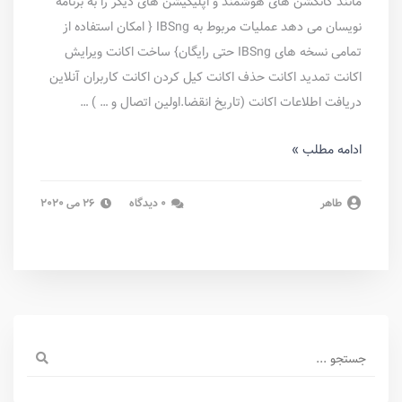
مانند کانکشن های هوشمند و اپلیکیشن های دیگر را به برنامه
نویسان می دهد عملیات مربوط به IBSng { امکان استفاده از
تمامی نسخه های IBSng حتی رایگان} ساخت اکانت ویرایش
اکانت تمدید اکانت حذف اکانت کیل کردن اکانت کاربران آنلاین
دریافت اطلاعات اکانت (تاریخ انقضا.اولین اتصال و … ) …
ادامه مطلب »
طاهر
0 دیدگاه
26 می 2020