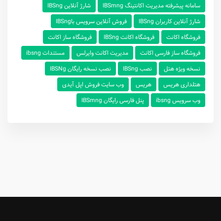
سامانه پیشرفته مدیریت اکانتینگ IBSmng
شارژ آنلاین IBSng
شارژ‌ آنلاین ‌کاربران IBSng
فروش آنلاین سرویس باIBSng
فروشگاه اکانت
فروشگاه اکانت IBSng
فروشگاه ساز اکانت
فروشگاه ساز فارسی اکانت
مدیریت اکانت وایرلس
مستندات ibsng
نسخه ویژه هتل
نصب IBSng
نصب نسخه رایگان IBSNg
هتلداری هریس
هریس
وب سایت فروش اپل آیدی
وب سرویس ibsng
پنل فارسی رایگان IBSmng