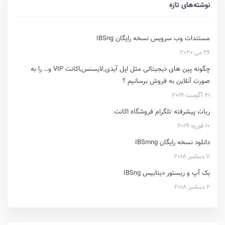
نوشته‌های تازه
مستندات وب سرویس نسخه رایگان IBSng
26 می 2020
چگونه پین های دیجیتالی مثل اپل آیدی,لایسنس,اکانت VIP و… را به
صورت آنلاین به فروش برسانیم ؟
21 آگوست 2019
ربات پیشرفته تلگرام فروشگاه اکانت
10 فوریه 2019
دانلود نسخه رایگان IBSmng
11 دسامبر 2018
بک آپ و ریستور دیتابیس IBSng
2 دسامبر 2018