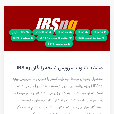
IBSmng
IBSng
IBSng api
IBSng رایگان
IBSng فارسی
اسکریپت فارسی IBSng
اکانتیگ فارسی بر پایه IBSng
مستندات ibsng
وب سرویس ibsng
مستندات وب سرویس نسخه رایگان IBSng
محصول جدیدی توسط تیم رایاناگستر با عنوان وب سرویس ویژه
IBSng { ویژه برنامه نویسان و توسعه دهندگان } طراحی شده
است که توضیحات کار به شکل زیر می باشد فایل های مربوط به
وب سرویس امکانات زیر در اختیار برنامه نویسان و توسعه
دهندگان قرار می دهد که امکان استفاده در پلتفرم های دیگر