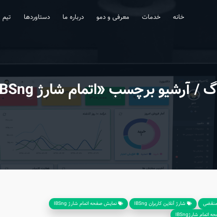
خانه
خدمات
معرفی و دمو
درباره ما
دستاوردها
تیم
اگ
/ آرشیو برچسب «اتمام شارژ IBSng»
 منقضی
شارژ‌ آنلاین ‌کاربران IBSng
نمایش صفحه اتمام شارژ IBSng
تمام شارژ‌IBSng