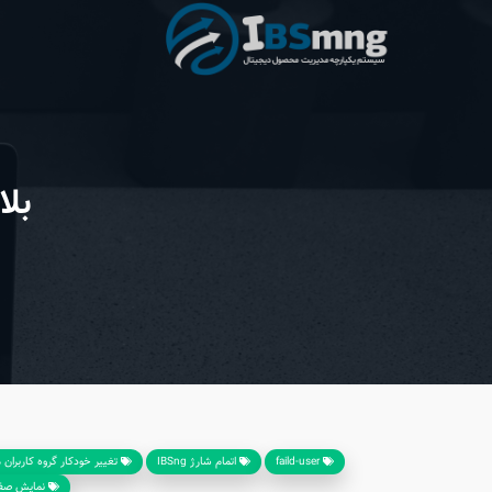
بل
faild-user
اتمام شارژ IBSng
تغییر خودکار گروه کاربران
نمایش صفحه ا