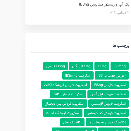
بک آپ و ریستور دیتابیس IBSng
2 دسامبر 2018
برچسب‌ها
IBSmng
IBSng
IBSng رایگان
IBSng فارسی
آموزش نصب IBSng
اسکریپت IBSmng
اسکریپت فارسی IBSng
اسکریپت فارسی فروشگاه اکانت
اسکریپت فروش اپل آیدی
اسکریپت فروش اکانت
اسکریپت فروش لایسنس
اسکریپت فروش پین دیجیتال
اسکریپت فروش کد لایسنس
اسکریپت فروشگاه اکانت
اکانتینگ متصل به هتلداری
اکانتینگ هتل