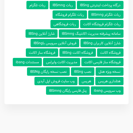
درگاه پرداخت اینترنتی IBSng
ربات IBSmng
ربات تلگرام
ربات تلگرام IBSmng
ربات تلگرام فروشگاه
ربات تلگرام فروشگاه اکانت
ربات فروشگاهی
سامانه پیشرفته مدیریت اکانتینگ IBSmng
شارژ آنلاین IBSng
شارژ‌ آنلاین ‌کاربران IBSng
فروش آنلاین سرویس باIBSng
فروشگاه اکانت
فروشگاه اکانت IBSng
فروشگاه ساز اکانت
فروشگاه ساز فارسی اکانت
مدیریت اکانت وایرلس
مستندات ibsng
نسخه ویژه هتل
نصب IBSng
نصب نسخه رایگان IBSNg
هتلداری هریس
هریس
وب سایت فروش اپل آیدی
وب سرویس ibsng
پنل فارسی رایگان IBSmng