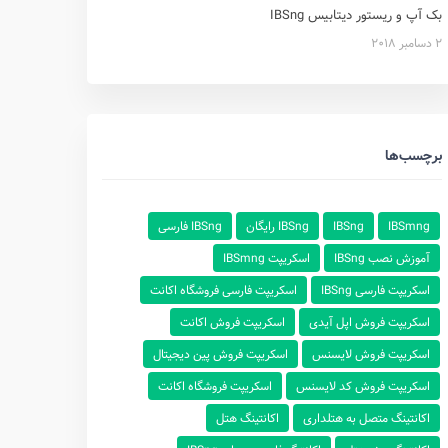
بک آپ و ریستور دیتابیس IBSng
2 دسامبر 2018
برچسب‌ها
IBSmng
IBSng
IBSng رایگان
IBSng فارسی
آموزش نصب IBSng
اسکریپت IBSmng
اسکریپت فارسی IBSng
اسکریپت فارسی فروشگاه اکانت
اسکریپت فروش اپل آیدی
اسکریپت فروش اکانت
اسکریپت فروش لایسنس
اسکریپت فروش پین دیجیتال
اسکریپت فروش کد لایسنس
اسکریپت فروشگاه اکانت
اکانتینگ متصل به هتلداری
اکانتینگ هتل