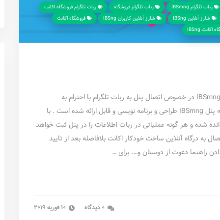
ربات تلگرام IBSmng
ربات تلگرام فروشگاه
ربات تلگرام فروشگاه اکانت
شارژ آنلاین IBSng
شارژ‌ آنلاین ‌کاربران IBSng
فروشگاه اکانت
اکانت IBSng
با توجه به درخواست های فراوان مشترکین سامانه تحت وب IBSmng در خصوص اتصال پنل به ربات تلگرام با احترام به
درخواست های متعدد دوستان ربات پیشرفته تلگرام متصل به پنل IBSmng طراحی و برنامه نویسی و قابل ارائه شده است . با
انده شده و هر گونه عملیاتی در ربات اطلاعات را در پنل ثبت خواهد
ل به درگاه آنلاین ساخت خودکار اکانت بلافاصله بعد از تایید
دن راهنما دعوت از دوستان و…. برای …
0 دیدگاه
10 فوریه 2019