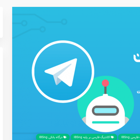
رسی IBSng
اکانتیگ فارسی بر پایه IBSng
درگاه بانکی IBSng