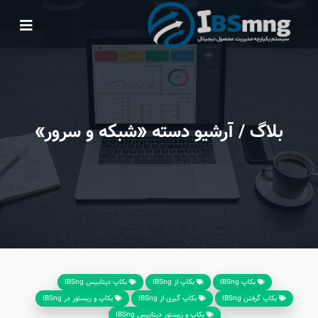
بلاگ
/ آرشیو دسته «شبکه و سرور»
بکاپ IBSng
بکاپ از IBSng
بکاپ دیتابیس IBSng
بکاپ گرفتن IBSng
بکاپ گیری از IBSng
بکاپ و ریستور در ‌IBSng
بکاپ و ریستور دیتابیس IBSng