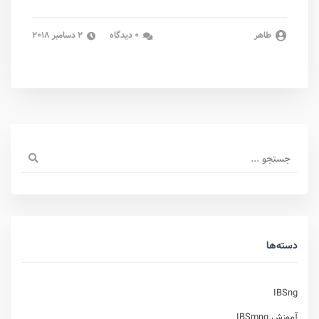
طاهر
0 دیدگاه
2 دسامبر 2018
دسته‌ها
IBSng
آموزش IBSmng