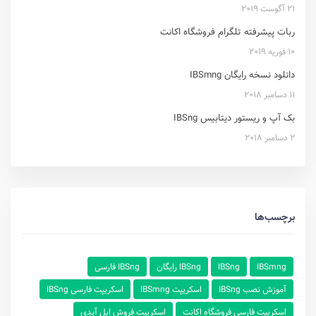
21 آگوست 2019
ربات پیشرفته تلگرام فروشگاه اکانت
10 فوریه 2019
دانلود نسخه رایگان IBSmng
11 دسامبر 2018
بک آپ و ریستور دیتابیس IBSng
2 دسامبر 2018
برچسب‌ها
IBSmng
IBSng
IBSng رایگان
IBSng فارسی
آموزش نصب IBSng
اسکریپت IBSmng
اسکریپت فارسی IBSng
اسکریپت فارسی فروشگاه اکانت
اسکریپت فروش اپل آیدی