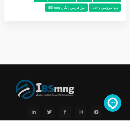
وب سرویس ibsng
پنل فارسی رایگان IBSmng
تمامی حقوق توسط
مجموعه رایاناگستر محفوظ می باشد
2009-2019