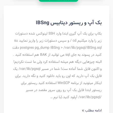
بک آپ و ریستور دیتابیس IBSng
بکاپ برای بک آپ گیری ابتدا وارد SSH لینوکس شده دستورات
زیر را وارد میکنیم cd / و سپس دستورات زیر را واریز نمایید su
postgres pg_dump IBSng > /var/lib/pgsql/IBSng.sql دقت
کنید در پسوند به جای sql می توانید از BAK هم استفاده کنید .
البته چیزهایی دیگه هم میشه استفاده کرد ولی ما تست نکردیم!
و اکنون فایل شما آماده ست! شما در مسیر var/lib/pgsql/ یک
فایل بک آپ دارید که اون رو باید دانلود کنید و نگه دارید. برای
اینکار میتونید از برنامه WinSCP استفاده کنید ریستور برای
ریستور ابتدا فایل بک آپ رو روی سرور مقصد در مسیر
/var/lib/pgsql/ آپلود کنید.(با نرم …
ادامه مطلب »